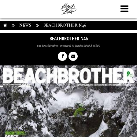
NEWS
BEACHBROTHER N46
BEACHBROTHER N46
Par
BeachBrother
-
mercredi 13 janvier 2010 à 15h00