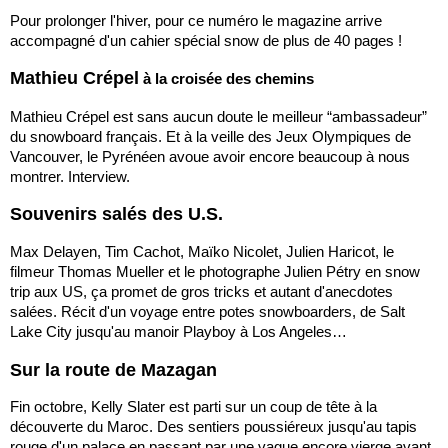
Pour prolonger l'hiver, pour ce numéro le magazine arrive
accompagné d'un cahier spécial snow de plus de 40 pages !
Mathieu Crépel
à la croisée des chemins
Mathieu Crépel est sans aucun doute le meilleur “ambassadeur”
du snowboard français. Et à la veille des Jeux Olympiques de
Vancouver, le Pyrénéen avoue avoir encore beaucoup à nous
montrer. Interview.
Souvenirs salés des U.S.
Max Delayen, Tim Cachot, Maïko Nicolet, Julien Haricot, le
filmeur Thomas Mueller et le photographe Julien Pétry en snow
trip aux US, ça promet de gros tricks et autant d'anecdotes
salées. Récit d'un voyage entre potes snowboarders, de Salt
Lake City jusqu'au manoir Playboy à Los Angeles…
Sur la route de Mazagan
Fin octobre, Kelly Slater est parti sur un coup de tête à la
découverte du Maroc. Des sentiers poussiéreux jusqu'au tapis
rouge d'un palace en passant par une vague encore vierge avant