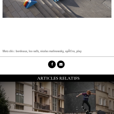
Mots clés :
bordeaux
,
leo valls
,
nicolas malinowsky
,
opÃ©ra
,
play
ARTICLES RELATIFS