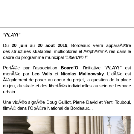
"PLAY!"
Du
20 juin
au
20 aout 2019
, Bordeaux verra apparaÃ®tre
des structures skatables, multicolores et Ã©phÃ©mÃ¨res dans le
cadre du programme municipal
"LibertÃ© !"
.
PortÃ©e par l'association
Board'O
, l'initiative
"PLAY!"
est
menÃ©e par
Leo Valls
et
Nicolas Malinowsky.
L'idÃ©e est
Ã©galement de poser au coeur du projet, la question de la place
du jeu, du skate et des libertÃ©s individuelles au sein de l'espace
urbain.
Une vidÃ©o signÃ©e Doug Guillot, Pierre David et Yentl Touboul,
filmÃ© dans l'OpÃ©ra National de Bordeaux...