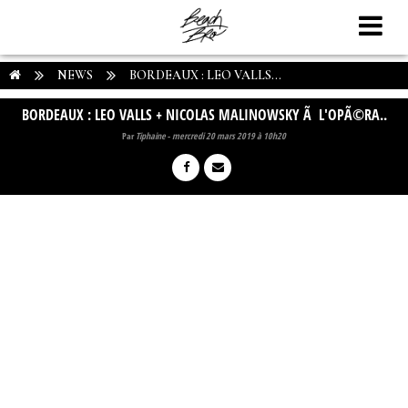
NEWS
BORDEAUX : LEO VALLS...
BORDEAUX : LEO VALLS + NICOLAS MALINOWSKY Ã L'OPÃ©RA..
Par
Tiphaine
-
mercredi 20 mars 2019 à 10h20