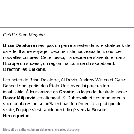
Crédit : Sam Mcguire
Brian Delatorre
n'est pas du genre à rester dans le skatepark de
sa ville. Il aime voyager, découvrir de nouveaux horizons, de
nouvelles cultures. Cette fois-ci, il a décidé de s'aventurer dans
l'Europe du sud-est, un région mal connue du skateboard.
Direction les
Balkans
.
Les potes de Brian Delatorre, Al Davis, Andrew Wilson et Cyrus
Bennett sont partis des États-Unis avec lui pour un trip
inoubliable. À leur arrivée en
Croatie
, la légende du skate locale
Davor Miljković
les attendait. Si Dubrovnik et ses monuments
spectaculaires ne se prêtaient pas forcément à la pratique du
skate, l'équipe s'est rapidement dirigé vers la
Bosnie-
Herzégovine
... .
Mots clés :
balkans
,
brian delatorre
,
croatie
,
skatetrip