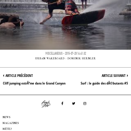
MISCELLANEOUS - 2015-07-28 14:41:32
URBAN WAKEBOARD - DOMINIK HERNLER
‹
›
ARTICLE PRÉCÉDENT
ARTICLE SUIVANT
Cliff jumping extrÃªme dans le Grand Canyon
Surf : le guide des dÃ©butants #5
NEWS
MAGAZINES
MÉTÉO