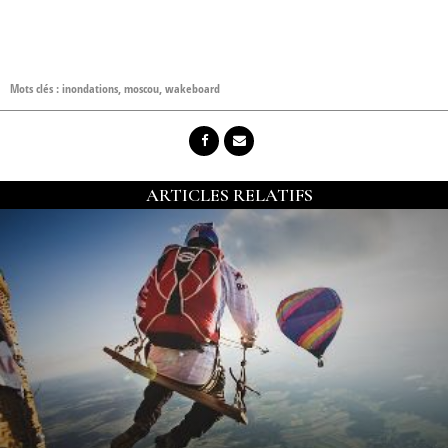
Mots clés :
inondations
,
moscou
,
wakeboard
ARTICLES RELATIFS