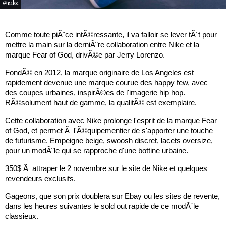
@nike
Comme toute piÃ¨ce intÃ©ressante, il va falloir se lever tÃ´t pour
mettre la main sur la derniÃ¨re collaboration entre Nike et la
marque Fear of God, drivÃ©e par Jerry Lorenzo.
FondÃ© en 2012, la marque originaire de Los Angeles est
rapidement devenue une marque courue des happy few, avec
des coupes urbaines, inspirÃ©es de l'imagerie hip hop.
RÃ©solument haut de gamme, la qualitÃ© est exemplaire.
Cette collaboration avec Nike prolonge l'esprit de la marque Fear
of God, et permet Ã l'Ã©quipementier de s'apporter une touche
de futurisme. Empeigne beige, swoosh discret, lacets oversize,
pour un modÃ¨le qui se rapproche d'une bottine urbaine.
350$ Ã attraper le 2 novembre sur le site de Nike et quelques
revendeurs exclusifs.
Gageons, que son prix doublera sur Ebay ou les sites de revente,
dans les heures suivantes le sold out rapide de ce modÃ¨le
classieux.