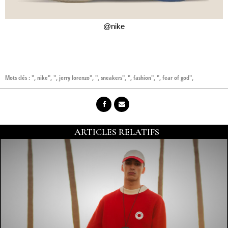
@nike
Mots clés :
"
,
nike"
,
"
,
jerry lorenzo"
,
"
,
sneakers"
,
"
,
fashion"
,
"
,
fear of god"
,
ARTICLES RELATIFS