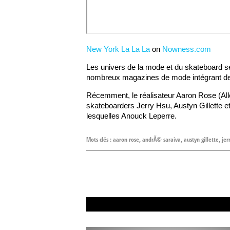
New York La La La
on
Nowness.com
Les univers de la mode et du skateboard se
nombreux magazines de mode intégrant des s
Récemment, le réalisateur Aaron Rose (Alleg
skateboarders Jerry Hsu, Austyn Gillette et
lesquelles Anouck Leperre.
Mots clés :
aaron rose
,
andrÃ© saraiva
,
austyn gillette
,
jer