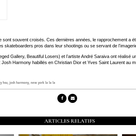
 sont souvent croisés. Ces dernières années, le rapprochement a été 
kateboarders pros dans leur shootings ou se servant de l'imagerie de
ed Gallery, Beautiful Losers) et l'artiste André Saraiva ont réalisé un
 Josh Harmony habillés en Christian Dior et Yves Saint Laurent au mil
ry hsu
,
josh harmony
,
new york la la la
ARTICLES RELATIFS