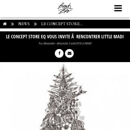
NEWS
LE CONCEPT STORE...
LE CONCEPT STORE EQ VOUS INVITE Ã RENCONTRER LITTLE MADI
Par
Alexandra
-
dimanche 3 avril 2016 à 08h00