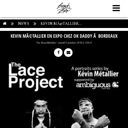
NEWS
KEVIN MÃ©TALLIER...
KEVIN MÃ©TALLIER EN EXPO CHEZ OK DADDY Ã BORDEAUX
Par
BeachBrother
-
mardi 5 octobre 2010 à 15h13