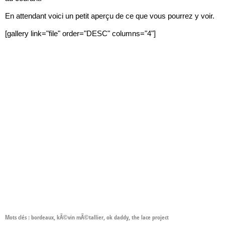
En attendant voici un petit aperçu de ce que vous pourrez y voir.
[gallery link="file" order="DESC" columns="4"]
Mots clés :
bordeaux
,
kÃ©vin mÃ©tallier
,
ok daddy
,
the lace project