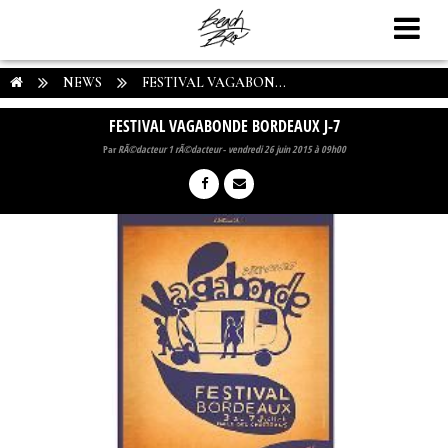
NEWS
FESTIVAL VAGABON...
FESTIVAL VAGABONDE BORDEAUX J-7
Par
RÃ©dacteur 1 rÃ©dacteur
-
vendredi 26 juin 2015 à 09h00