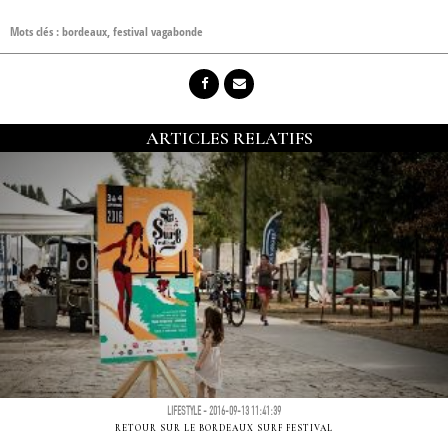
Mots clés :
bordeaux
,
festival vagabonde
ARTICLES RELATIFS
LIFESTYLE - 2016-09-13 11:41:39
RETOUR SUR LE BORDEAUX SURF FESTIVAL