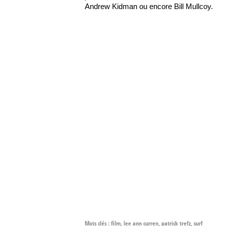
Andrew Kidman ou encore Bill Mullcoy.
Mots clés :
film
,
lee ann curren
,
patrick trefz
,
surf