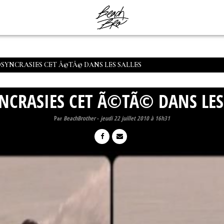
OSYNCRASIES CET Ã©TÃ© DANS LES SALLES
NCRASIES CET Ã©TÃ© DANS LES
Par
BeachBrother
-
jeudi 22 juillet 2010 à 16h31