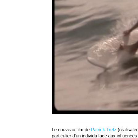
Le nouveau film de
Patrick Trefz
(réalisate
particulier d'un individu face aux influenc