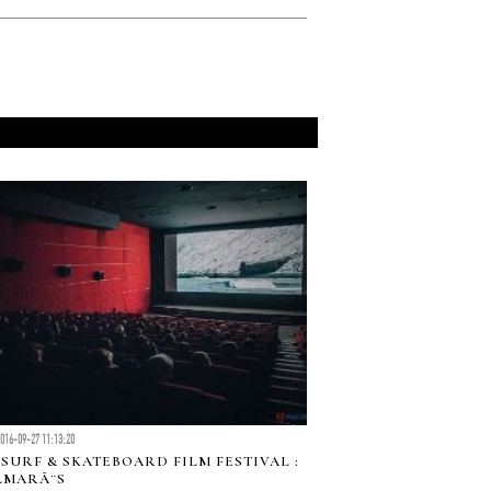
2016-09-27 11:13:20
 SURF & SKATEBOARD FILM FESTIVAL :
LMARÃ¨S