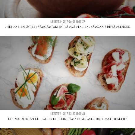
LIFESTYLE - 2017-06-09 12:30:29
L'HEBDO BIEN-ÃªTRE : VÃ©GÃ©TARIEN, VÃ©GÃ©TALIEN, VÃ©GAN ? DIFFÃ©RENCES.
LIFESTYLE - 2017-03-30 11:30:45
L'HEBDO BIEN-ÃªTRE : FAITES LE PLEIN D'Ã©NERGIE AVEC UN TOAST HEALTHY