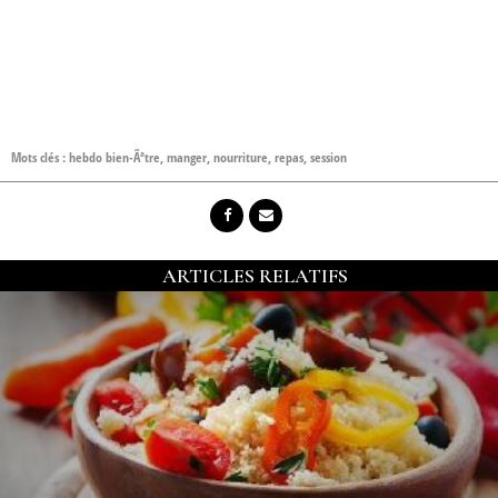
Mots clés :
hebdo bien-Ãªtre
,
manger
,
nourriture
,
repas
,
session
ARTICLES RELATIFS