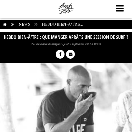
NEWS
HEBDO BIEN-ÃªTRE...
HEBDO BIEN-ÃªTRE : QUE MANGER APRÃ¨S UNE SESSION DE SURF ?
Par
Alexandre Domingues
-
jeudi 7 septembre 2017 à 18h38