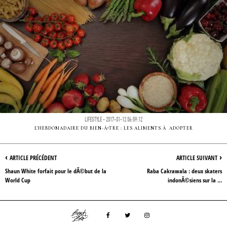
LIFESTYLE - 2017-01-12 06:59:12
L'HEBDOMADAIRE DU BIEN-ÃªTRE : LES ALIMENTS Ã ADOPTER
‹
›
ARTICLE PRÉCÉDENT
ARTICLE SUIVANT
Shaun White forfait pour le dÃ©but de la
Raba Cakrawala : deux skaters
World Cup
indonÃ©siens sur la ...