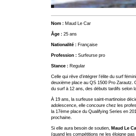
Nom :
Maud Le Car
Âge :
25 ans
Nationalité :
Française
Profession :
Surfeurse pro
Stance :
Regular
Celle qui rêve d'intégrer l'élite du surf fém
deuxième place au QS 1500 Pro Zarautz. O
du surf à 12 ans, des débuts tardifs selon la
À 19 ans, la surfeuse saint-martinoise déci
adolescence, elle concoure chez les profe
la 17ème place du Qualifying Series en 2015
prochaine.
Si elle aura besoin de soutien,
Maud Le Ca
(quand les compétitions ne les éloigne pas l