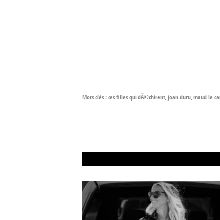
Mots clés :
ces filles qui dÃ©chirent
,
joan duru
,
maud le ca