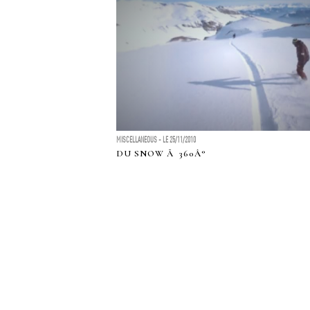
MISCELLANEOUS - LE 25/11/2010
DU SNOW Ã 360Â°