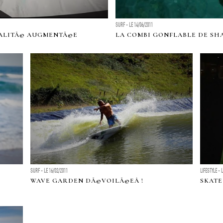
SURF - LE 14/06/2011
©ALITÃ© AUGMENTÃ©E
LA COMBI GONFLABLE DE SH
SURF - LE 16/02/2011
LIFESTYLE - 
WAVE GARDEN DÃ©VOILÃ©EÂ !
SKATE