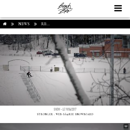
NEWS
RE...
SNOW - LE 19/04/2017
STRONGER : WEB-SÃ©RIE SNOWBOARD