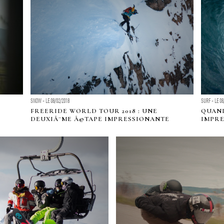
SNOW - LE 08/02/2018
SURF - LE 08
FREERIDE WORLD TOUR 2018 : UNE
QUAND
DEUXIÃ¨ME Ã©TAPE IMPRESSIONANTE
IMPRE