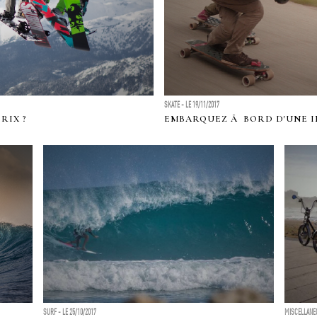
SKATE - LE 19/11/2017
RIX ?
EMBARQUEZ Ã BORD D'UNE 
DOW...
SURF - LE 25/10/2017
MISCELLANEO