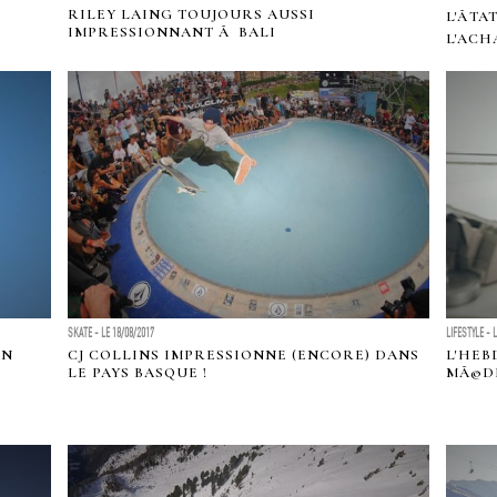
RILEY LAING TOUJOURS AUSSI
L'ÃT
IMPRESSIONNANT Ã BALI
L'ACH
SKATE - LE 18/08/2017
LIFESTYLE - 
ON
CJ COLLINS IMPRESSIONNE (ENCORE) DANS
L'HEB
LE PAYS BASQUE !
MÃ©DI