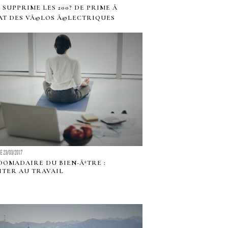
AT SUPPRIME LES 200? DE PRIME Ã
AT DES VÃ©LOS Ã©LECTRIQUES
LE 23/03/2017
DOMADAIRE DU BIEN-ÃªTRE :
TER AU TRAVAIL