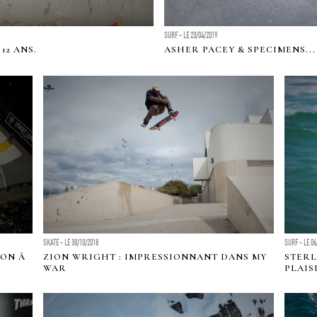
SURF - LE 20/04/2019
12 ANS.
ASHER PACEY & SPECIMENS...
SKATE - LE 30/10/2018
SURF - LE 06
ION Ã
ZION WRIGHT : IMPRESSIONNANT DANS MY
STERL
WAR
PLAIS