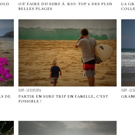
GOLD
OÃ¹ FAIRE DU SURF Ã RIO: TOP 6 DES PLUS
LA GR
BELLES PLAGES
COLLE
SURF - LE 01/01/2016
SURF - LE 23
RS DE
PARTIR EN SURF TRIP EN FAMILLE, C'EST
GRAND
POSSIBLE !