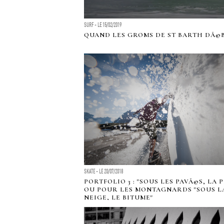
SURF - LE 15/02/2019
QUAND LES GROMS DE ST BARTH DÃ©B
SKATE - LE 20/07/2018
PORTFOLIO 3 : "SOUS LES PAVÃ©S, LA 
OU POUR LES MONTAGNARDS "SOUS L
NEIGE, LE BITUME"