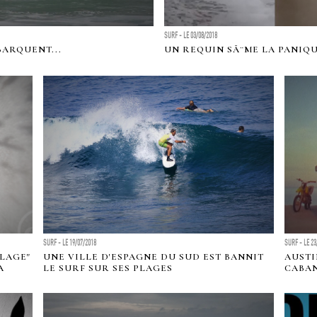
SURF - LE 03/08/2018
ARQUENT...
UN REQUIN SÃ¨ME LA PANIQU
SURF - LE 19/07/2018
SURF - LE 23
PLAGE"
UNE VILLE D'ESPAGNE DU SUD EST BANNIT
AUSTI
A
LE SURF SUR SES PLAGES
CABA