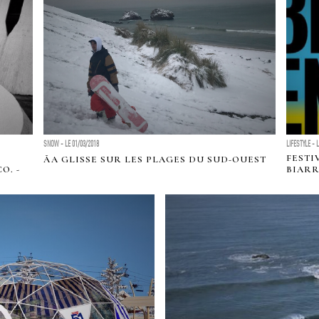
SNOW - LE 01/03/2018
LIFESTYLE - 
FESTI
ÃA GLISSE SUR LES PLAGES DU SUD-OUEST
O. -
BIARR