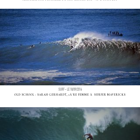
SURF - LE 18/09/2016
OLD SCHOOL : SARAH GERHARDT, 1Ã¨RE FEMME Ã SURFER MAVERICKS