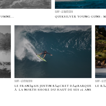
SURF - LE 08/07/2018
TOMNE...
QUIKSILVER YOUNG GUNS : M
SURF - LE 07/03/2018
SURF - LE 27
LE FRANÃ§AIS JUSTIN BÃ©CRET DÃ©BARQUE
LE RÃ
Ã LA NORTH SHORE DU HAUT DE SES 16 ANS