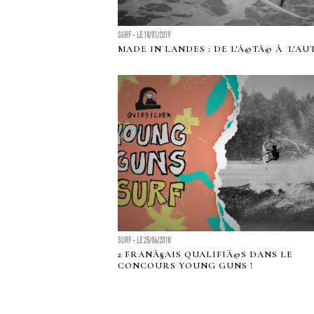
SURF - LE 18/01/2019
MADE IN LANDES : DE L'Ã©TÃ© Ã L'AU
SURF - LE 25/06/2018
2 FRANÃ§AIS QUALIFIÃ©S DANS LE
CONCOURS YOUNG GUNS !