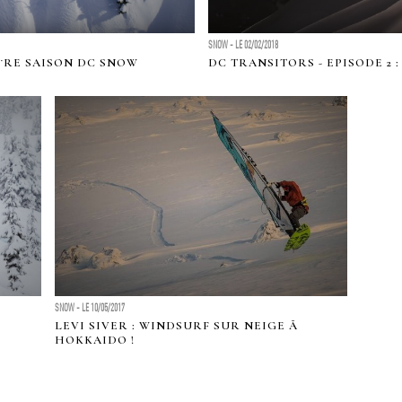
SNOW - LE 02/02/2018
Ã¨RE SAISON DC SNOW
DC TRANSITORS - EPISODE 2 
SNOW - LE 10/05/2017
LEVI SIVER : WINDSURF SUR NEIGE Ã
HOKKAIDO !