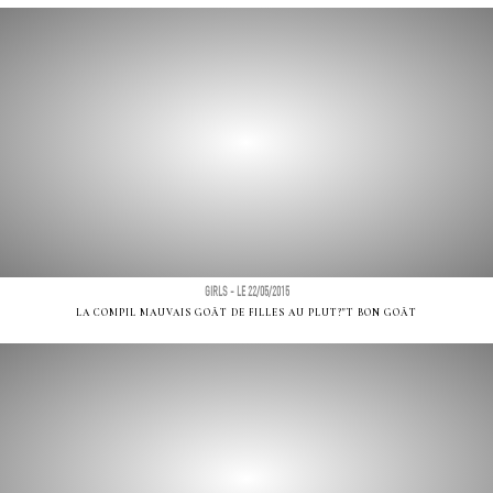
GIRLS - LE 22/05/2015
LA COMPIL MAUVAIS GOÃT DE FILLES AU PLUT?"T BON GOÃT