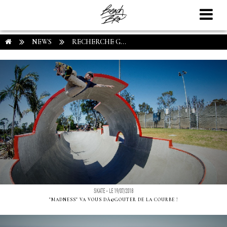
NEWS
RECHERCHE G...
SKATE - LE 19/07/2018
"MADNESS" VA VOUS DÃ©GOUTER DE LA COURBE !