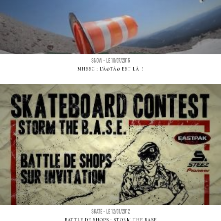
SNOW - LE 10/07/2015
MHSSC : L'Ã©TÃ© EST LÃ !
SKATE - LE 12/01/2012
BATTLE DE SHOPS : STORM THE BASE