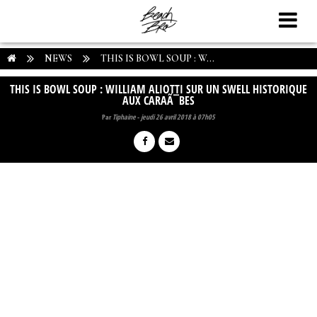
NEWS
THIS IS BOWL SOUP : W...
THIS IS BOWL SOUP : WILLIAM ALIOTTI SUR UN SWELL HISTORIQUE
AUX CARAÃ¯BES
Par
Tiphaine
-
jeudi 26 avril 2018 à 07h05