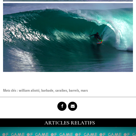
Mots clés :
william aliotti
,
barbade
,
caraibes
,
barrels
,
mars
ARTICLES RELATIFS