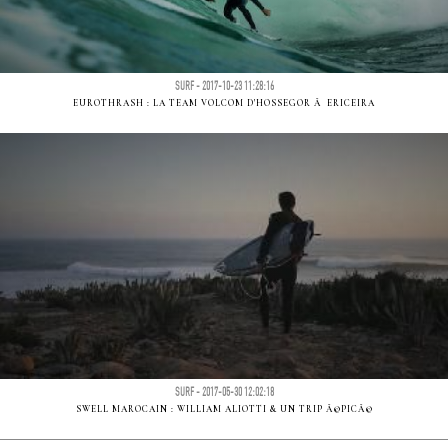
SURF - 2017-10-23 11:28:16
EUROTHRASH : LA TEAM VOLCOM D'HOSSEGOR Ã ERICEIRA
SURF - 2017-05-30 12:02:18
SWELL MAROCAIN : WILLIAM ALIOTTI & UN TRIP Ã©PICÃ©