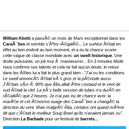
William Aliotti
a passÃ© un mois de Mars exceptionnel dans les
CaraÃ¯bes
et semble s'Ãªtre rÃ©galÃ©... Le surfeur Ã©tait en
effet au bon endroit au bon moment, et a eu la chance scorer
cette vague de classe mondiale avec
un swell historique
. Une
droite puissante, un joli mur Ã manoeuvrer... En 3 minutes Aliotti
nous confirme ses talents et cela ne fait aucun doute, le retour
dans les Ã®les lui a fait le plus grand bien :
"J'ai vu les conditions.
Le swell annoncÃ© Ã©tait trÃ¨s gros et la pÃ©riode aussi.
J'Ã©tais sÃ»r Ã 90% que Ã§a allait Ãªtre costaud et le vent de
sud Ã©tait la clef. La trÃ¨s belle session de tubes n'a durÃ© en
rÃ©alitÃ© que 2 heures. Je n'ai pas eu de chance avec la
marÃ©e et cet Ã©norme nuage des CaraÃ¯bes a changÃ© la
direction du vent. Mais malgrÃ© Ã§a, certains ont quand mÃªme
dit que c'Ã©tait le meilleur Soup Bowl qu'ils n'avaient jamais vu".
Direction
La Barbade
pour un festival de
barrels...