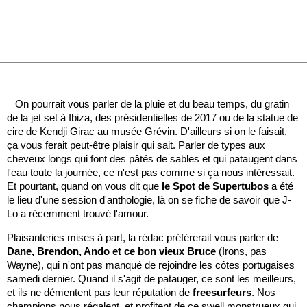
On pourrait vous parler de la pluie et du beau temps, du gratin
de la jet set à Ibiza, des présidentielles de 2017 ou de la statue de
cire de Kendji Girac au musée Grévin. D'ailleurs si on le faisait,
ça vous ferait peut-être plaisir qui sait. Parler de types aux
cheveux longs qui font des pâtés de sables et qui pataugent dans
l'eau toute la journée, ce n'est pas comme si ça nous intéressait.
Et pourtant, quand on vous dit que
le Spot de Supertubos
a été
le lieu d'une session d'anthologie, là on se fiche de savoir que J-
Lo a récemment trouvé l'amour.
Plaisanteries mises à part, la rédac préférerait vous parler de
Dane, Brendon, Ando et ce bon vieux Bruce
(Irons, pas
Wayne), qui n'ont pas manqué de rejoindre les côtes portugaises
samedi dernier. Quand il s'agit de patauger, ce sont les meilleurs,
et ils ne démentent pas leur réputation de
freesurfeurs
. Nos
champions nous régalent, et profitent de ce swell monstrueux qui