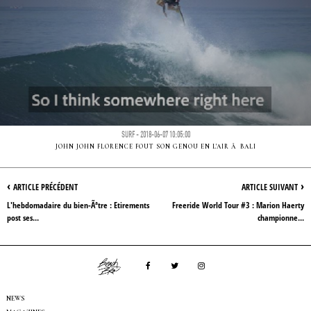
SURF - 2018-06-07 10:05:00
JOHN JOHN FLORENCE FOUT SON GENOU EN L'AIR Ã BALI
‹
›
ARTICLE PRÉCÉDENT
ARTICLE SUIVANT
L'hebdomadaire du bien-Ãªtre : Etirements
Freeride World Tour #3 : Marion Haerty
post ses...
championne...
NEWS