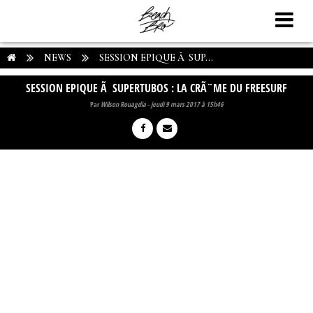
NEWS
SESSION EPIQUE Ã SUP...
SESSION EPIQUE Ã SUPERTUBOS : LA CRÃ¨ME DU FREESURF
Par
Wilson Rouagdia
-
jeudi 9 mars 2017 à 15h46