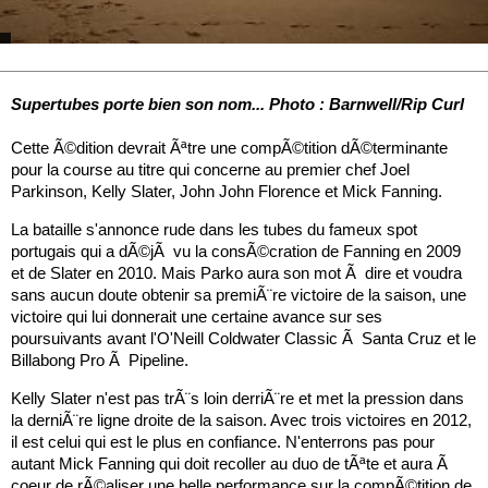
Supertubes porte bien son nom... Photo : Barnwell/Rip Curl
Cette Ã©dition devrait Ãªtre une compÃ©tition dÃ©terminante
pour la course au titre qui concerne au premier chef Joel
Parkinson, Kelly Slater, John John Florence et Mick Fanning.
La bataille s'annonce rude dans les tubes du fameux spot
portugais qui a dÃ©jÃ vu la consÃ©cration de Fanning en 2009
et de Slater en 2010. Mais Parko aura son mot Ã dire et voudra
sans aucun doute obtenir sa premiÃ¨re victoire de la saison, une
victoire qui lui donnerait une certaine avance sur ses
poursuivants avant l'O'Neill Coldwater Classic Ã Santa Cruz et le
Billabong Pro Ã Pipeline.
Kelly Slater n'est pas trÃ¨s loin derriÃ¨re et met la pression dans
la derniÃ¨re ligne droite de la saison. Avec trois victoires en 2012,
il est celui qui est le plus en confiance. N'enterrons pas pour
autant Mick Fanning qui doit recoller au duo de tÃªte et aura Ã
coeur de rÃ©aliser une belle performance sur la compÃ©tition de