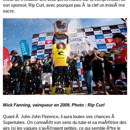
son sponsor, Rip Curl, avec pourquoi pas Ã la clef un troisiÃ¨me
sacre.
Mick Fanning, vainqueur en 2009. Photo : Rip Curl
Quant Ã John John Florence, il aura toutes ses chances Ã
Supertubes. On connaÃ®t son sens du tube et sa maÃ®trise des
airs (si les vagues s'avÃ©raient petites, ce qui semble Ãªtre le