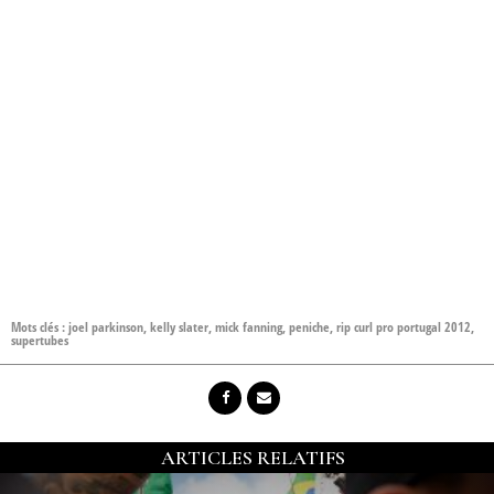
Mots clés :
joel parkinson
,
kelly slater
,
mick fanning
,
peniche
,
rip curl pro portugal 2012
,
supertubes
ARTICLES RELATIFS