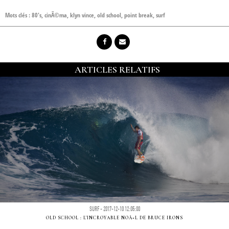
Mots clés :
80's
,
cinÃ©ma
,
klyn vince
,
old school
,
point break
,
surf
ARTICLES RELATIFS
SURF - 2017-12-10 12:05:00
OLD SCHOOL : L'INCROYABLE NOÃ«L DE BRUCE IRONS