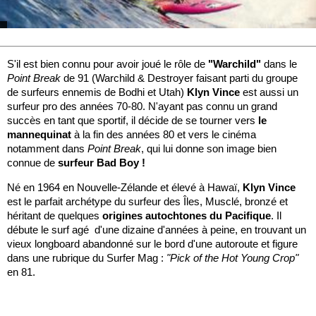
S'il est bien connu pour avoir joué le rôle de
"Warchild"
dans le
Point Break
de 91 (Warchild & Destroyer faisant parti du groupe
de surfeurs ennemis de Bodhi et Utah)
Klyn Vince
est aussi un
surfeur pro des années 70-80. N'ayant pas connu un grand
succès en tant que sportif, il décide de se tourner vers
le
mannequinat
à la fin des années 80 et vers le cinéma
notamment dans
Point Break
, qui lui donne son image bien
connue de
surfeur Bad Boy !
Né en 1964 en Nouvelle-Zélande et élevé à Hawaï,
Klyn Vince
est le parfait archétype du surfeur des Îles, Musclé, bronzé et
héritant de quelques
origines autochtones du Pacifique
. Il
débute le surf agé d'une dizaine d'années à peine, en trouvant un
vieux longboard abandonné sur le bord d'une autoroute et figure
dans une rubrique du Surfer Mag :
"Pick of the Hot Young Crop"
en 81.