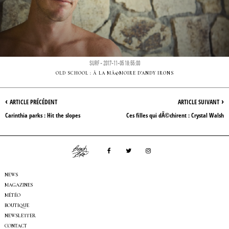
SURF - 2017-11-05 18:55:00
OLD SCHOOL : Ã LA MÃ©MOIRE D'ANDY IRONS
‹
›
ARTICLE PRÉCÉDENT
ARTICLE SUIVANT
Carinthia parks : Hit the slopes
Ces filles qui dÃ©chirent : Crystal Walsh
NEWS
MAGAZINES
MÉTÉO
BOUTIQUE
NEWSLETTER
CONTACT