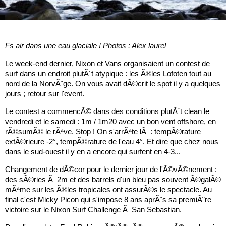
Fs air dans une eau glaciale ! Photos : Alex laurel
Le week-end dernier, Nixon et Vans organisaient un contest de
surf dans un endroit plutÃ´t atypique : les Ã®les Lofoten tout au
nord de la NorvÃ¨ge. On vous avait dÃ©crit le spot il y a quelques
jours ; retour sur l'event.
Le contest a commencÃ© dans des conditions plutÃ´t clean le
vendredi et le samedi : 1m / 1m20 avec un bon vent offshore, en
rÃ©sumÃ© le rÃªve. Stop ! On s'arrÃªte lÃ : tempÃ©rature
extÃ©rieure -2°, tempÃ©rature de l'eau 4°. Et dire que chez nous
dans le sud-ouest il y en a encore qui surfent en 4-3...
Changement de dÃ©cor pour le dernier jour de l'Ã©vÃ©nement :
des sÃ©ries Ã 2m et des barrels d'un bleu pas souvent Ã©galÃ©
mÃªme sur les Ã®les tropicales ont assurÃ©s le spectacle. Au
final c'est Micky Picon qui s'impose 8 ans aprÃ¨s sa premiÃ¨re
victoire sur le Nixon Surf Challenge Ã San Sebastian.