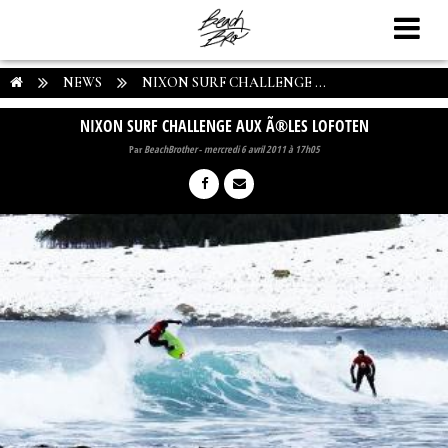
NEWS
NIXON SURF CHALLENGE ...
NIXON SURF CHALLENGE AUX Ã®LES LOFOTEN
Par
BeachBrother
-
mercredi 6 avril 2011 à 17h05