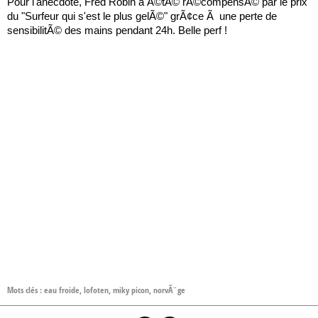
Pour l'anecdote, Fred Robin a Ã©tÃ© rÃ©compensÃ© par le prix
du "Surfeur qui s'est le plus gelÃ©" grÃ¢ce Ã une perte de
sensibilitÃ© des mains pendant 24h. Belle perf !
Mots clés :
eau froide
,
lofoten
,
miky picon
,
norvÃ¨ge