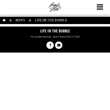
NEWS
LIFE IN THE BUBBLE
LIFE IN THE BUBBLE
Par
Laetitia Rousselle
-
lundi 2 février 2015 à 11h26