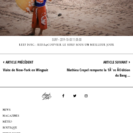
SURF - 2019-10-03 11:05:00
REEF DOIG : REDÃ©COUVRIR LE SURF SOUS UN MEILLEUR JOUR
‹
›
ARTICLE PRÉCÉDENT
ARTICLE SUIVANT
Visite de New-York en Wingsuit
Mathieu Crepel remporte la 1Ã¨re Ã©dition
du Bang ...
NEWS
MAGAZINES
MÉTÉO
BOUTIQUE