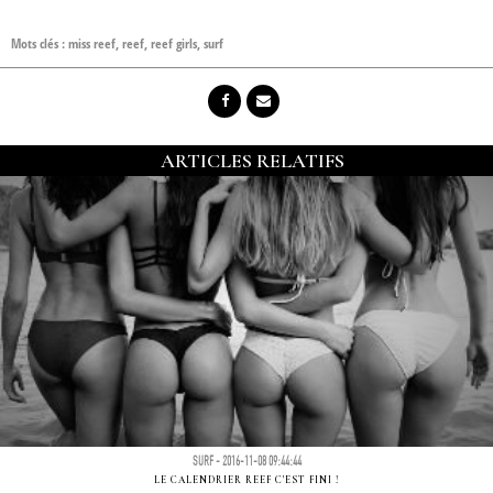
Mots clés :
miss reef
,
reef
,
reef girls
,
surf
ARTICLES RELATIFS
SURF - 2016-11-08 09:44:44
LE CALENDRIER REEF C'EST FINI !