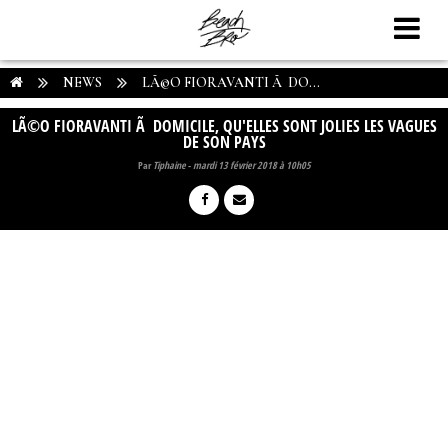
NEWS
LÃ©O FIORAVANTI Ã DO...
LÃ©O FIORAVANTI Ã DOMICILE, QU'ELLES SONT JOLIES LES VAGUES
DE SON PAYS
Par
Tiphaine
-
mardi 13 février 2018 à 10h05