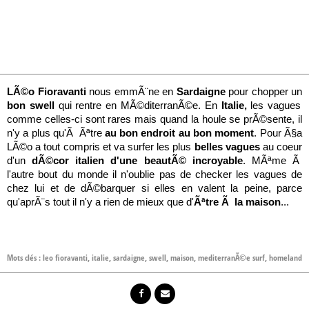
LÃ©o Fioravanti
nous emmÃ¨ne en
Sardaigne
pour chopper un
bon swell
qui rentre en MÃ©diterranÃ©e. En
Italie,
les vagues
comme celles-ci sont rares mais quand la houle se prÃ©sente, il
n'y a plus qu'Ã Ãªtre
au bon endroit au bon moment
. Pour Ã§a
LÃ©o a tout compris et va surfer les plus
belles vagues
au coeur
d'un
dÃ©cor italien d'une beautÃ© incroyable
. MÃªme Ã
l'autre bout du monde il n'oublie pas de checker les vagues de
chez lui et de dÃ©barquer si elles en valent la peine, parce
qu'aprÃ¨s tout il n'y a rien de mieux que d'
Ãªtre Ã la maison
...
Mots clés :
leo fioravanti
,
italie
,
sardaigne
,
swell
,
maison
,
mediterranÃ©e surf
,
homeland