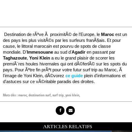
Destination de rÃªve Ã proximitÃ© de l'Europe, le
Maroc
est un
des pays les plus visitÃ©s par les surfeurs franÃ§ais. Et pour
cause, le littoral marocain est pourvu de spots de classe
mondiale. D'
Immesouane
au sud d'
Agadir
en passant par
Taghazoute
,
Yoni Klein
a eu le grand plaisir de scorer les
premiÃ¨res houles hivernales qui ont dÃ©ferlÃ© sur les spots du
pays. Pour Ãªtre fin prÃªt pour votre futur surf trip au Maroc, Ã
l'image de Yoni Klein, dÃ©vorez
ce guide
plein d'informations et
d'astuces sur ce vÃ©ritable paradis des droites.
Mots clés :
maroc
,
destination surf
,
surf trip
,
yoni klein
,
ARTICLES RELATIFS