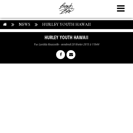
NEWS
HURLEY YOUTH HAWAII
HURLEY YOUTH HAWAII
Par
Laetitia Rousselle
-
vendredi 20 février 2015 à 11h44