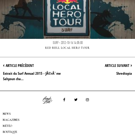
SURF - 2012-10-16 14:05:00
RED BULL LOCAL HERO TOUR
‹
›
ARTICLE PRÉCÉDENT
ARTICLE SUIVANT
Extrait du Surf Annual 2015 - JÃ©rÃ´me
Shredtopia
Sahyoun cha...
NEWS
MAGAZINES
MÉTÉO
BOUTIQUE