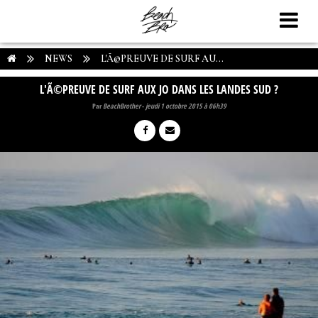
NEWS
L'Ã©PREUVE DE SURF AU...
L'Ã©PREUVE DE SURF AUX JO DANS LES LANDES SUD ?
Par
BeachBrother
-
jeudi 1 octobre 2015 à 06h39