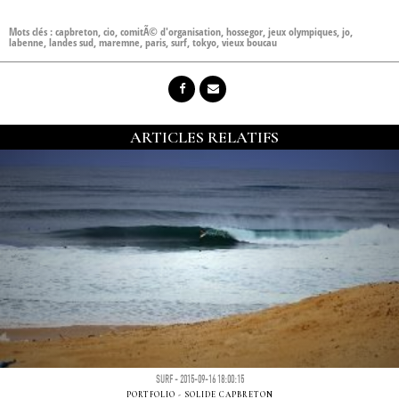
Mots clés :
capbreton
,
cio
,
comitÃ© d'organisation
,
hossegor
,
jeux olympiques
,
jo
,
labenne
,
landes sud
,
maremne
,
paris
,
surf
,
tokyo
,
vieux boucau
ARTICLES RELATIFS
SURF - 2015-09-16 18:00:15
PORTFOLIO - SOLIDE CAPBRETON