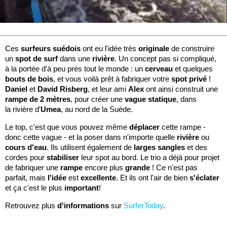
Ces
surfeurs suédois
ont eu l'idée très
originale
de construire
un
spot de surf
dans une
rivière
. Un concept pas si compliqué,
à la portée d'à peu près tout le monde : un
cerveau
et quelques
bouts de bois
, et vous voilà prêt à fabriquer votre
spot privé
!
Daniel
et
David Risberg
, et leur ami
Alex
ont ainsi construit une
rampe de 2 mètres
, pour créer une
vague statique
, dans
la rivière d'
Umea
, au nord de la Suède.
Le top, c'est que vous pouvez même
déplacer
cette rampe -
donc cette vague - et la poser dans n'importe quelle
rivière
ou
cours d'eau
. Ils utilisent également de
larges sangles
et des
cordes pour
stabiliser
leur spot au bord. Le trio a déjà pour projet
de fabriquer une
rampe
encore plus
grande
! Ce n'est pas
parfait, mais
l'idée
est
excellente
. Et ils ont l'air de bien
s'éclater
et ça c'est le plus
important
!
Retrouvez plus
d'informations
sur
SurferToday
.