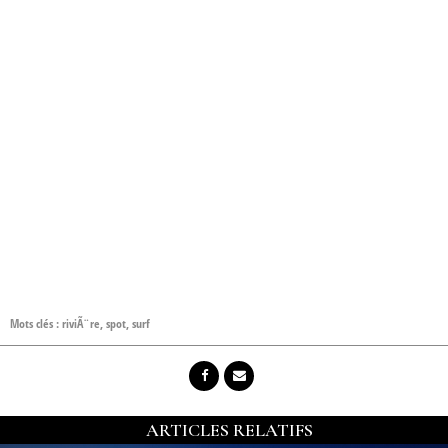
Mots clés :
riviÃ¨re
,
spot
,
surf
ARTICLES RELATIFS