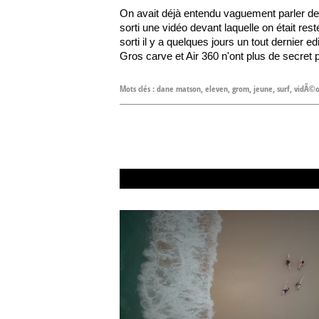
On avait déjà entendu vaguement parler de
sorti une vidéo devant laquelle on était re
sorti il y a quelques jours un tout dernier
Gros carve et Air 360 n'ont plus de secret po
Mots clés :
dane matson
,
eleven
,
grom
,
jeune
,
surf
,
vidÃ©