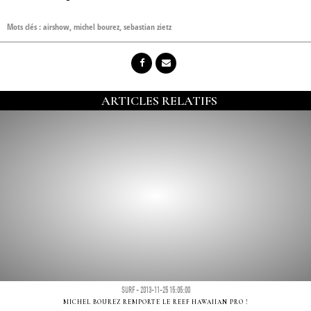
Mots clés :
airshow
,
michel bourez
,
sebastian zietz
ARTICLES RELATIFS
SURF - 2013-11-25 15:05:00
MICHEL BOUREZ REMPORTE LE REEF HAWAIIAN PRO !