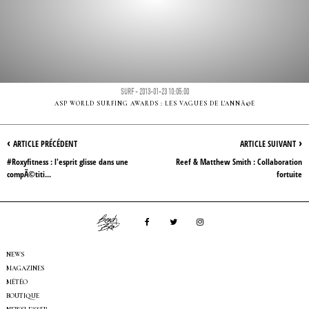
SURF - 2013-01-23 10:05:00
ASP WORLD SURFING AWARDS : LES VAGUES DE L'ANNÃ©E
‹
›
ARTICLE PRÉCÉDENT
ARTICLE SUIVANT
#Roxyfitness : l'esprit glisse dans une
Reef & Matthew Smith : Collaboration
compÃ©titi...
fortuite
NEWS
MAGAZINES
MÉTÉO
BOUTIQUE