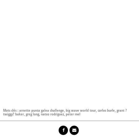
Mots clés :
arnette punta galea challenge
,
big wave world tour
,
carlos burle
,
grant ?
twiggy? baker
,
greg long
,
natxo rodriguez
,
peter mel