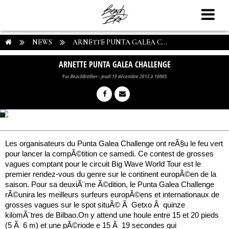
NEWS
ARNETTE PUNTA GALEA C...
ARNETTE PUNTA GALEA CHALLENGE
Par
BeachBrother
-
jeudi 19 décembre 2013 à 10h05
Les organisateurs du Punta Galea Challenge ont reÃ§u le feu vert
pour lancer la compÃ©tition ce samedi. Ce contest de grosses
vagues comptant pour le circuit Big Wave World Tour est le
premier rendez-vous du genre sur le continent europÃ©en de la
saison. Pour sa deuxiÃ¨me Ã©dition, le Punta Galea Challenge
rÃ©unira les meilleurs surfeurs europÃ©ens et internationaux de
grosses vagues sur le spot situÃ© Ã Getxo Ã quinze
kilomÃ¨tres de Bilbao.On y attend une houle entre 15 et 20 pieds
(5 Ã 6 m) et une pÃ©riode e 15 Ã 19 secondes qui