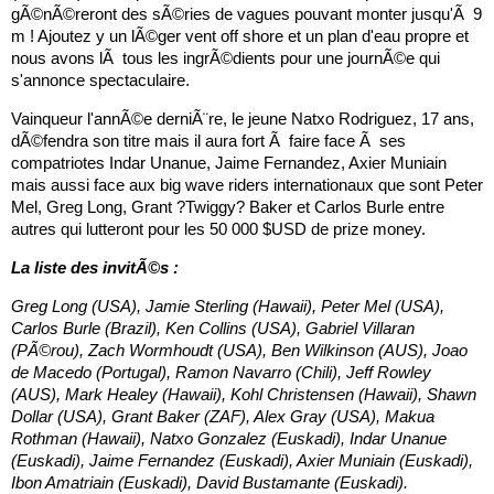
gÃ©nÃ©reront des sÃ©ries de vagues pouvant monter jusqu'Ã 9
m ! Ajoutez y un lÃ©ger vent off shore et un plan d'eau propre et
nous avons lÃ tous les ingrÃ©dients pour une journÃ©e qui
s'annonce spectaculaire.
Vainqueur l'annÃ©e derniÃ¨re, le jeune Natxo Rodriguez, 17 ans,
dÃ©fendra son titre mais il aura fort Ã faire face Ã ses
compatriotes Indar Unanue, Jaime Fernandez, Axier Muniain
mais aussi face aux big wave riders internationaux que sont Peter
Mel, Greg Long, Grant ?Twiggy? Baker et Carlos Burle entre
autres qui lutteront pour les 50 000 $USD de prize money.
La liste des invitÃ©s :
Greg Long (USA), Jamie Sterling (Hawaii), Peter Mel (USA),
Carlos Burle (Brazil), Ken Collins (USA), Gabriel Villaran
(PÃ©rou), Zach Wormhoudt (USA), Ben Wilkinson (AUS), Joao
de Macedo (Portugal), Ramon Navarro (Chili), Jeff Rowley
(AUS), Mark Healey (Hawaii), Kohl Christensen (Hawaii), Shawn
Dollar (USA), Grant Baker (ZAF), Alex Gray (USA), Makua
Rothman (Hawaii), Natxo Gonzalez (Euskadi), Indar Unanue
(Euskadi), Jaime Fernandez (Euskadi), Axier Muniain (Euskadi),
Ibon Amatriain (Euskadi), David Bustamante (Euskadi).