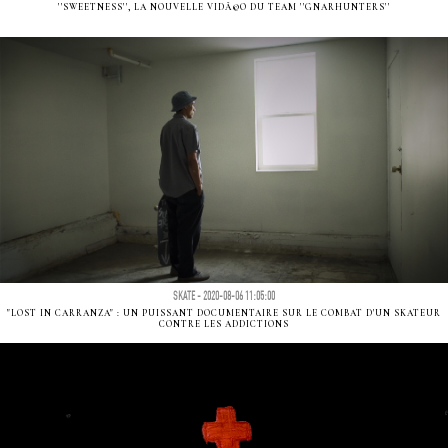
''SWEETNESS'', LA NOUVELLE VIDÃ©O DU TEAM ''GNARHUNTERS''
SKATE - 2020-08-06 11:05:00
"LOST IN CARRANZA" : UN PUISSANT DOCUMENTAIRE SUR LE COMBAT D'UN SKATEUR
CONTRE LES ADDICTIONS