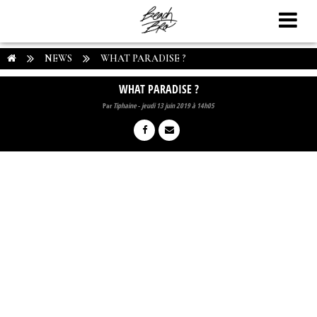
NEWS
WHAT PARADISE ?
WHAT PARADISE ?
Par
Tiphaine
-
jeudi 13 juin 2019 à 14h05