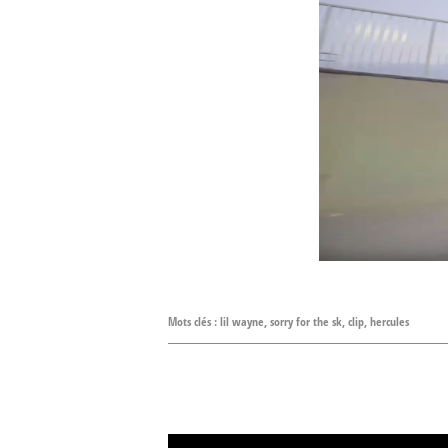
Mots clés :
lil wayne
,
sorry for the sk
,
clip
,
hercules