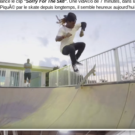
ance le clip
"Sorry For The Sk8"
. Une vidÃ©o de 7 minutes, dans la
. PiquÃ© par le skate depuis longtemps, il semble heureux aujourd'hu