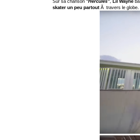
Sur sa chanson
"Hercules"
,
Lil Wayne
bal
skater un peu partout
Ã travers le globe