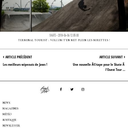
SKATE - 2018-06-06 12:05:00
TERMINAL TOURIST : VOLCOM T'EN MET PLEIN LES MIRETTES !
‹
›
ARTICLE PRÉCÉDENT
ARTICLE SUIVANT
Les meilleurs wipeouts de Jaws !
Une nouvelle Ã©tape pour le Skate Ã
l'Ouest Tour ...
NEWS
MAGAZINES
MÉTÉO
BOUTIQUE
NEWSLETTER