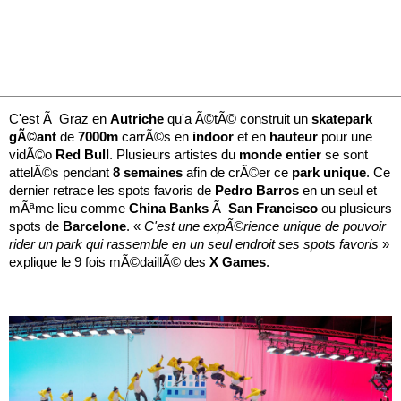
C'est Ã Graz en
Autriche
qu'a Ã©tÃ© construit un
skatepark
gÃ©ant
de
7000m
carrÃ©s en
indoor
et en
hauteur
pour une
vidÃ©o
Red
Bull
. Plusieurs artistes du
monde
entier
se sont
attelÃ©s pendant
8
semaines
afin de crÃ©er ce
park
unique
. Ce
dernier retrace les spots favoris de
Pedro
Barros
en un seul et
mÃªme lieu comme
China
Banks
Ã
San
Francisco
ou plusieurs
spots de
Barcelone
. «
C'est une expÃ©rience unique de pouvoir
rider un park qui rassemble en un seul endroit ses spots favoris
»
explique le 9 fois mÃ©daillÃ© des
X Games
.