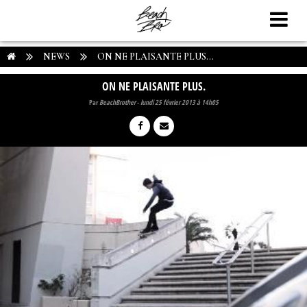
NEWS
ON NE PLAISANTE PLUS...
ON NE PLAISANTE PLUS.
Par
BeachBrother
-
lundi 25 février 2013 à 14h05