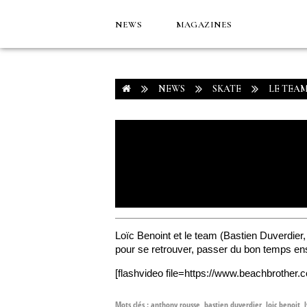
NEWS
MAGAZINES
NEWS
SKATE
LE TEA
Loïc Benoint et le team (Bastien Duverdie
pour se retrouver, passer du bon temps e
[flashvideo file=https://www.beachbrother.
Mots clés :
anthony rousse
,
bastien duverdier
,
loic benoit
,