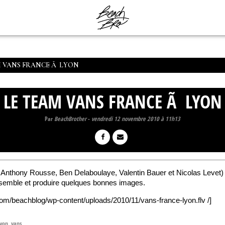
M VANS FRANCE Ã LYON
LE TEAM VANS FRANCE Ã LYON
Par
BeachBrother
-
vendredi 12 novembre 2010 à 11h13
r, Anthony Rousse, Ben Delaboulaye, Valentin Bauer et Nicolas Levet
nsemble et produire quelques bonnes images.
com/beachblog/wp-content/uploads/2010/11/vans-france-lyon.flv /]
lyon
,
vans