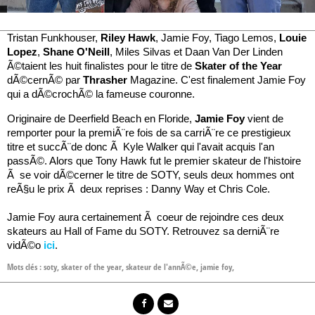
Tristan Funkhouser,
Riley Hawk
, Jamie Foy, Tiago Lemos,
Louie
Lopez
,
Shane O'Neill
, Miles Silvas et Daan Van Der Linden
Ã©taient les huit finalistes pour le titre de
Skater of the Year
dÃ©cernÃ© par
Thrasher
Magazine. C'est finalement Jamie Foy
qui a dÃ©crochÃ© la fameuse couronne.
Originaire de Deerfield Beach en Floride,
Jamie Foy
vient de
remporter pour la premiÃ¨re fois de sa carriÃ¨re ce prestigieux
titre et succÃ¨de donc Ã Kyle Walker qui l'avait acquis l'an
passÃ©. Alors que Tony Hawk fut le premier skateur de l'histoire
Ã se voir dÃ©cerner le titre de SOTY, seuls deux hommes ont
reÃ§u le prix Ã deux reprises : Danny Way et Chris Cole.
Jamie Foy aura certainement Ã coeur de rejoindre ces deux
skateurs au Hall of Fame du SOTY. Retrouvez sa derniÃ¨re
vidÃ©o
ici
.
Mots clés :
soty
,
skater of the year
,
skateur de l'annÃ©e
,
jamie foy
,