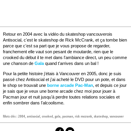
Retour en 2004 avec la vidéo du skateshop vancouverois
Antisocial, c'est le skateshop de Rick McCrank, et ça tombe bien
parce que c'est sa part que je vous propose de regarder,
franchement elle vaut son pesant de moutarde, rien que le
crooked du début il te met dans l'ambiance direct, un peu comme
une chanson de
Gala
quand t'arrives dans un bal !
Pour la petite histoire j'étais à Vancouver en 2005, donc je suis
passé chez Antisocial et j'ai acheté le DVD pour un pote, et dans
le shop se trouvait une
borne arcade Pac-Man
, et depuis ce jour
je sais que je veux une borne arcade chez moi pour jouer à
Pacman jour et nuit jusqu'à perdre toutes relations sociales et
enfin sombrer dans l'alcoolisme.
Mots clés :
2004
,
antisocial
,
crooked
,
gala
,
pacman
,
rick mccrank
,
skateshop
,
vancouver