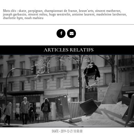
Mots clés :
skate
,
perpignan
,
championnat de france
,
brave'arts
,
vincent matheron
,
joseph garbaccio
,
vincent milou
,
hugo westrelin
,
antoine laurent
,
madeleine larcheron
,
charlotte hym
,
noah mahieu
ARTICLES RELATIFS
SKATE - 2019-12-21 10:50:00