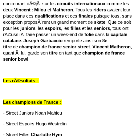
concourant dÃ©jÃ sur les
circuits
internationaux
comme les
deux
Vincent
:
Milou
et
Matheron
. Tous les
riders
avaient leur
place dans ces
qualifications
et ces
finales
puisque tous, sans
exception proposÃ¨rent un grand moment de
skate
. Que ce soit
pour les
juniors
, les
espoirs
, les
filles
et les
seniors
, tous ont
rÃ©ussi Ã faire passer un week-end de
folie
dans la
capitale
catalane
.
Joseph
Garbaccio
remporte ainsi son
8e
titre
de
champion de france senior street
.
Vincent
Matheron,
quant Ã lui, garde son
titre
en tant que
champion
de
france
senior
bowl
.
Les rÃ©sultats :
Les champions de France :
- Street Juniors Noah Mahieu
- Street Espoirs Hugo Westrelin
- Street Filles
Charlotte
Hym