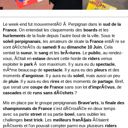
Le week-end fut mouvementÃ© Ã Perpignan dans le
sud
de
la
France
. On entendait les claquements des
boards
et les
hurlements
de la foule depuis l'autre bout de la ville. Sous le
soleil
perpignanais
, les amateurs de skate la
France
entiÃ¨re se
sont dÃ©chirÃ©s du
samedi 9
au
dimanche 10 Juin
. Cela
sentait la
sueur
, le
sang
et les
brÃ»lures
. Le
public
, au rendez-
vous, Ã©tait en
extase
devant cette horde de
riders
venus
exploiter le
park
Ã son maximum. Il y aura eu du
spectacle
,
mÃªme beaucoup de
spectacle
. Il y aura eu des
pleurs
et des
moments
d'angoisse
. Il y aura eu du
soleil
, mais aussi un peu
de
pluie
. Il y aura eu des
rires
et des moments de
partage
. Bref,
que serait une
coupe
de
France
sans son lot
d'imprÃ©vus
, de
cascades
et de
runs
sans
dÃ©chets
?
Mis en place par le groupe perpignanais
Brave'arts
, la
finale
des
championnats
de
France
s'est dÃ©roulÃ©e en deux temps
avec sa partie
street
et sa partie
bowl
, sans oublier les
challenges
best
trick
. Les
meilleurs
franÃ§ais
Ã©taient
prÃ©sents et l'on pouvait compter parmi eux plusieurs
riders