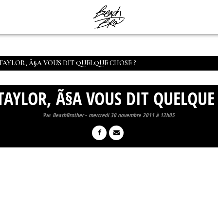
AYLOR, Ã§A VOUS DIT QUELQUE CHOSE ?
AYLOR, Ã§A VOUS DIT QUELQUE
Par
BeachBrother
-
mercredi 30 novembre 2011 à 12h05