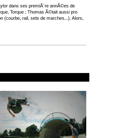
 Taylor dans ses premiÃ¨re annÃ©es de
rque, Torque ; Thomas Ã©tait aussi pro
n (courbe, rail, sets de marches...). Alors,