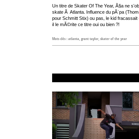
Un titre de Skater Of The Year, Ã§a ne s'o
skate Ã Atlanta. Influence du pÃ´pa (Thom
pour Schmitt Stix) ou pas, le kid fracassait
il le mÃ©rite ce titre oui ou bien ?!
Mots clés :
atlanta
,
grant taylor
,
skater of the year