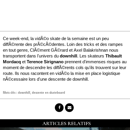
Ce week-end, la vidÃ©o skate de la semaine est un peu
diffÃ©rente des prÃ©cÃ©dentes. Loin des tricks et des rampes
en tout genre, ClÃ©ment GÃ©rard et Axel Balakrishnan nous
transportent dans l'univers du
downhill
. Les skateurs
Thibault
Mordacq
et
Terence Sirignano
prennent d'immenses risques au
moment de descendre les diffÃ©rents cols qu'ils trouvent sur leur
route. Ils nous racontent en vidÃ©o la mise en place logistique
nÃ©cessaire lors d'une descente de downhill.
Mots clés :
downhill
,
descente en skateboard
ARTICLES RELATIFS