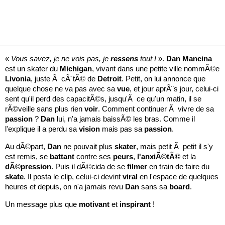
«
Vous savez, je ne vois pas, je
ressens
tout !
».
Dan
Mancina
est un skater du
Michigan
, vivant dans une petite ville nommÃ©e
Livonia
, juste Ã cÃ´tÃ© de
Detroit
. Petit, on lui annonce que
quelque chose ne va pas avec sa
vue
, et jour aprÃ¨s jour, celui-ci
sent qu'il perd des capacitÃ©s, jusqu'Ã ce qu'un matin, il se
rÃ©veille sans plus rien
voir
. Comment continuer Ã vivre de sa
passion
?
Dan
lui, n'a jamais baissÃ© les bras. Comme il
l'explique il a perdu sa
vision
mais pas sa
passion
.
Au dÃ©part,
Dan
ne pouvait plus
skater
, mais petit Ã petit il s'y
est remis, se
battant
contre ses
peurs
,
l'anxiÃ©tÃ©
et la
dÃ©pression
. Puis il dÃ©cida de se
filmer
en train de faire du
skate
. Il posta le clip, celui-ci devint
viral
en l'espace de quelques
heures et depuis, on n'a jamais revu
Dan
sans sa
board
.
Un message plus que
motivant
et
inspirant
!