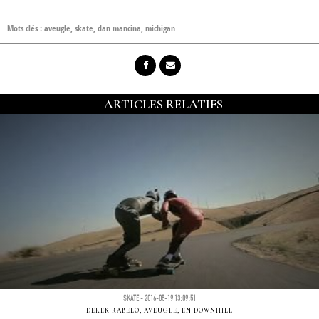
Mots clés :
aveugle
,
skate
,
dan mancina
,
michigan
ARTICLES RELATIFS
SKATE - 2016-05-19 13:09:51
DEREK RABELO, AVEUGLE, EN DOWNHILL