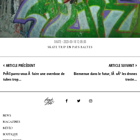
SKATE - 2020-03-18 12:05:00
SKATE TRIP EN PAYS BALTES
‹
›
ARTICLE PRÉCÉDENT
ARTICLE SUIVANT
PrÃ©parez-vous Ã faire une overdose de
Bienvenue dans le futur, lÃ oÃ¹ les drones
tubes trop...
tracte...
NEWS
MAGAZINES
MÉTÉO
BOUTIQUE