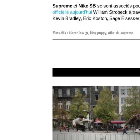
Supreme
et
Nike SB
se sont associés pour
officielle aujourd'hui
William Strobeck a travai
Kevin Bradley, Eric Koston, Sage Elsesser
Mots clés :
blazer low gt
,
king puppy
,
nike sb
,
supreme