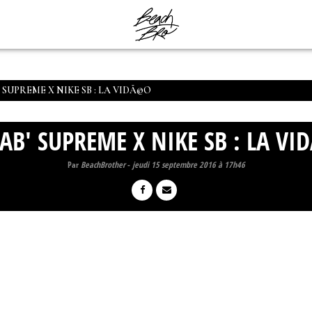
 SUPREME X NIKE SB : LA VIDÃ©O
AB' SUPREME X NIKE SB : LA V
Par
BeachBrother
-
jeudi 15 septembre 2016 à 17h46