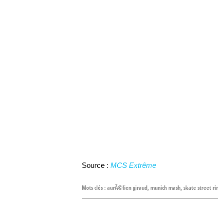
Source :
MCS Extrême
Mots clés :
aurÃ©lien giraud
,
munich mash
,
skate street ri