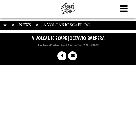
NEWS
A VOLCANIC SCAPE|OC...
A VOLCANIC SCAPE|OCTAVIO BARRERA
Par
BeachBrother
-
jeudi 1 décembre 2016 à 09h00