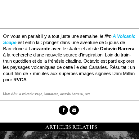
On vous en parlait il y a tout juste une semaine,
le
film
A Volcanic
Scape
est enfin là : plongez dans une aventure de 5 jours de
Barcelone à
Lanzarote
avec le skater et artiste
Octavio Barrera
,
à la recherche d'une nouvelle source d'inspiration. Loin du train-
train quotidien et de la frénésie citadine, Octavio est parti explorer
les paysages volcaniques de cette île des Canaries. Résultat : un
court film de 7 minutes aux superbes images signées Dani Millan
pour
RVCA
.
Mots clés :
a volcanic scape
,
lanzarote
,
octavio barrera
,
rvca
ARTICLES RELATIFS